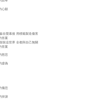
的自卑
的心願
 躲在螢幕後 用標籤製造傷害
的答案
 假裝這世界 全都與自己無關
的答案
的慈悲
的虛偽
的傷悲
的掉淚