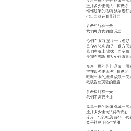
厚厚一層的是非 薄薄一層
塗抹多少也無法阻擋視線
輕輕幾筆的狼狽 淡淡幾行
把自己藏在面具裡面
多希望能有一天
我們用真實的臉 見面
你們在眼前 塗抹一片色彩
是你為悲劇 給了一個方便
我們在臉上 塗抹一面空白
是我在說謊 無視心裡真實
厚厚一層的是非 薄薄一層
塗抹多少也無法阻擋視線
輕輕一眼的嫵媚 淡淡一笑
戳破褪色斑駁的謊言
多希望能有一天
我們不需要塗抹
厚厚一層的防備 薄薄一層
塗抹多少也無法得到安慰
冷冷ㄧ句的輕蔑 靜靜一夜
鏡子裡剩下陌生的誰