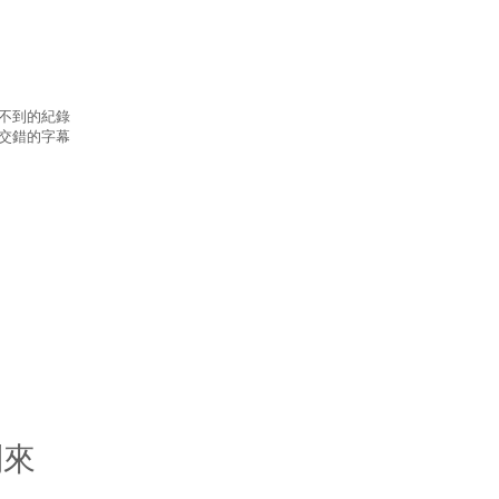
尋不到的紀錄
寫交錯的字幕
到來