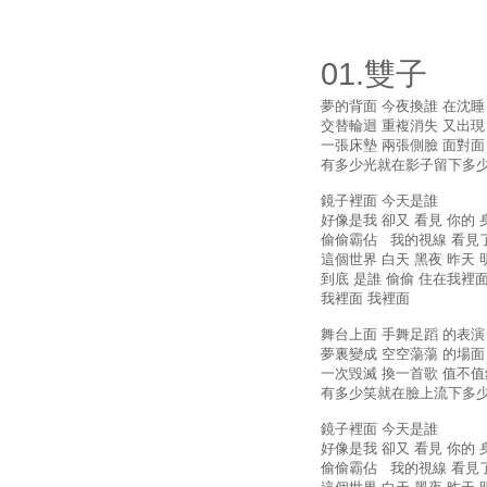
01.雙子
夢的背面 今夜換誰 在沈睡
交替輪迴 重複消失 又出現
一張床墊 兩張側臉 面對面
有多少光就在影子留下多
鏡子裡面 今天是誰
好像是我 卻又 看見 你的
偷偷霸佔 我的視線 看見
這個世界 白天 黑夜 昨天 
到底 是誰 偷偷 住在我裡
我裡面 我裡面
舞台上面 手舞足蹈 的表演
夢裏變成 空空蕩蕩 的場面
一次毀滅 換一首歌 值不值
有多少笑就在臉上流下多
鏡子裡面 今天是誰
好像是我 卻又 看見 你的
偷偷霸佔 我的視線 看見