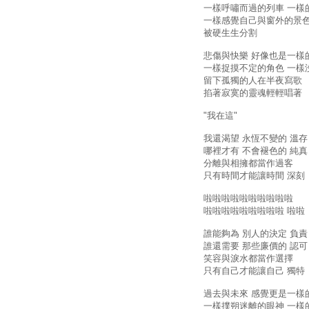
一樣呼嘯而過的列車 一樣
一樣感覺自己與窗外的景
被硬生生分割
悲傷與快樂 好像也是一樣
一樣捉摸不定的角色 一樣
留下孤獨的人在半夜寫歌
掐著寂寞的靈魂輕輕唱著
"我在這"
我還渴望 永恆不變的 溫存
哪裡才有 不會褪色的 純真
分離與相擁都當作過客
只有時間才能讓時間 深刻
啦啦啦啦啦啦啦啦啦啦
啦啦啦啦啦啦啦啦啦 啦啦
誰能夠為 別人的決定 負責
誰還需要 那些廉價的 認可
笑容與淚水都當作選擇
只有自己才能讓自己 獨特
過去與未來 感覺更是一樣
一樣撲朔迷離的眼神 一樣