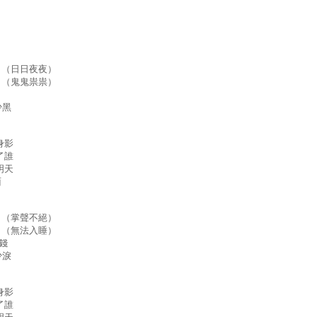
 （日日夜夜）
 （鬼鬼祟祟）
少黑
 身影
了誰
明天
面
 （掌聲不絕）
 （無法入睡）
錢
少淚
 身影
了誰