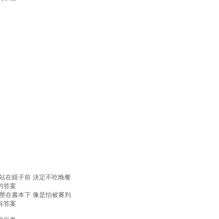
 站在鏡子前 決定不吃晚餐
的答案
 壓在書本下 像是怕被審判
有答案