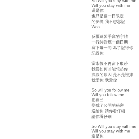
So Will you stay with me
Will you stay with me
還是你
也只是個一日限定
的夢境 我不想忘記
Woo
反覆練習手寫的字體
一行詩對應一個日期
寫下每一句 為了記得你
記得你
當永恆不再留下痕跡
我要如何才能想起你
流淚的原因 是不是證據
我愛你 我愛你
So will you follow me
Will you follow me
把自己
變成了公開的秘密
送給你 請你看仔細
請你看仔細
So Will you stay with me
Will you stay with me
還是你