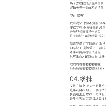
為了曾經的錯誤感到自責
害怕著每一個醒來的清晨
"為什麼呢"
我還渴望 永恆不變的 溫存
哪裡才有 不會褪色的 純真
分離與相擁都當作過客
只有時間才能讓時間 深刻
我還記得 紅了眼眶的 取捨
卻忘記了 是誰愛上了 誰呢
牽手和轉身都當作過程
只有生命才能讓生命 溫熱
啦啦啦啦啦啦啦啦啦啦
啦啦啦啦啦啦啦啦啦 啦啦
​04.塗抹
女孩在臉上 塗抹一層裝扮
是誰為自己 給了一個標準
男孩在桌上 塗抹一句期盼
是誰在害怕 這題目終究沒