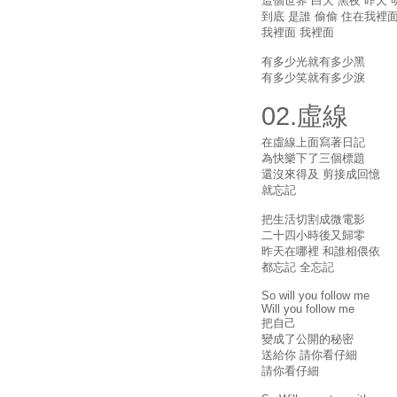
這個世界 白天 黑夜 昨天 
到底 是誰 偷偷 住在我裡
我裡面 我裡面
有多少光就有多少黑
有多少笑就有多少淚
02.虛線
在虛線上面寫著日記
為快樂下了三個標題
還沒來得及 剪接成回憶
就忘記
把生活切割成微電影
二十四小時後又歸零
昨天在哪裡 和誰相偎依
都忘記 全忘記
So will you follow me
Will you follow me
把自己
變成了公開的秘密
送給你 請你看仔細
請你看仔細